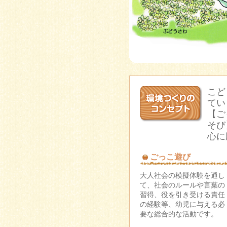
こど
てい
【ご
そび
心に
ごっこ遊び
大人社会の模擬体験を通し
て、社会のルールや言葉の
習得、役を引き受ける責任
の経験等、幼児に与える必
要な総合的な活動です。