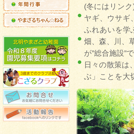
(冬にはリンク
ヤギ、ウサギ
ふれあいを学
畑、森、川、
が”総合施設”
日々の散策は
ぶ」ことを大