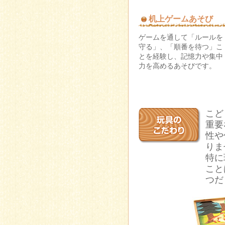
机上ゲームあそび
ゲームを通して「ルールを
守る」、「順番を待つ」こ
とを経験し、記憶力や集中
力を高めるあそびです。
こど
重要
性や
りま
特に
こと
つだ