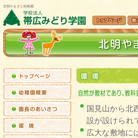
北明やまざと幼稚園
国見山から北
設が設けられ
広大な敷地に