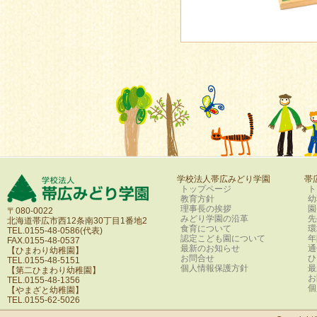
学校法人帯広みどり学園
帯
トップページ
ト
教育方針
幼
理事長の挨拶
園
〒080-0022
みどり学園の沿革
先
北海道帯広市西12条南30丁目1番地2
食育について
環
TEL.0155-48-0586(代表)
認定こども園について
年
FAX.0155-48-0537
最新のお知らせ
通
【ひまわり幼稚園】
お問合せ
ひ
TEL.0155-48-5151
個人情報保護方針
最
【第二ひまわり幼稚園】
お
TEL.0155-48-1356
個
【やまざと幼稚園】
TEL.0155-62-5026